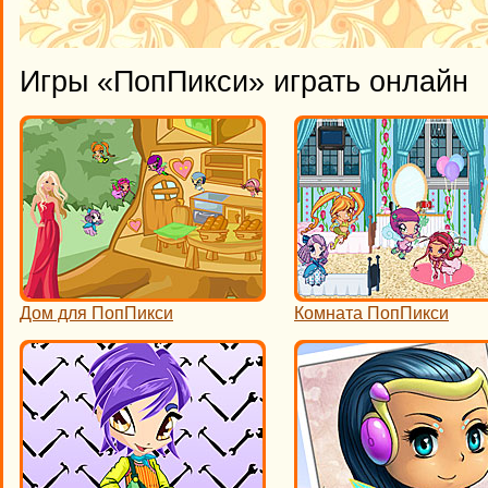
Игры «ПопПикси» играть онлайн
Дом для ПопПикси
Комната ПопПикси