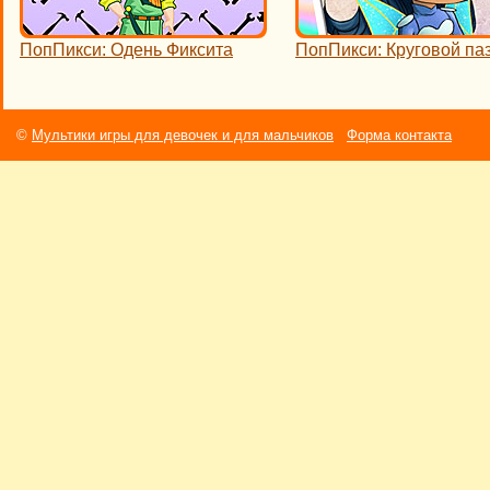
ПопПикси: Одень Фиксита
ПопПикси: Круговой па
©
Мультики игры для девочек и для мальчиков
Форма контакта