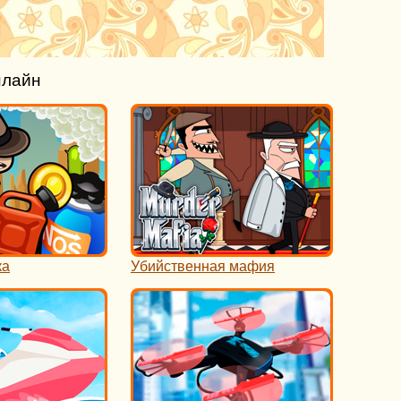
нлайн
ка
Убийственная мафия