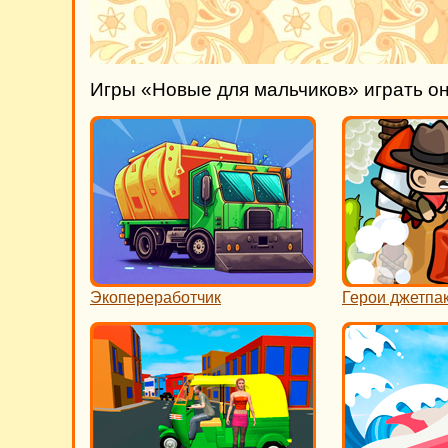
Игры «Новые для мальчиков» играть о
Экопереработчик
Герои джетпа