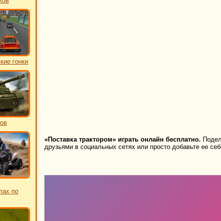
ков
кие гонки
ков
«Поставка трактором» играть онлайн бесплатно.
Подели
друзьями в социальных сетях или просто добавьте ее себ
лах по