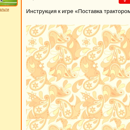
альти
Инструкция к игре «Поставка тракторо