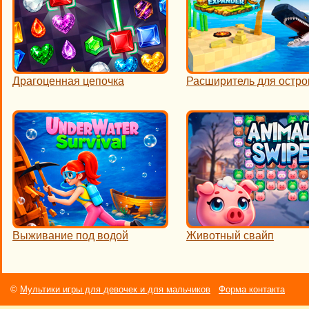
Драгоценная цепочка
Расширитель для остро
Выживание под водой
Животный свайп
©
Мультики игры для девочек и для мальчиков
Форма контакта