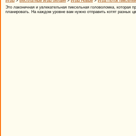
Игры
>
Бесплатные игры онлайн
>
Игры Новые
>
Игра Поток пикселе
Это лаконичная и увлекательная пиксельная головоломка, которая п
планировать. На каждом уровне вам нужно отправить котят разных цв