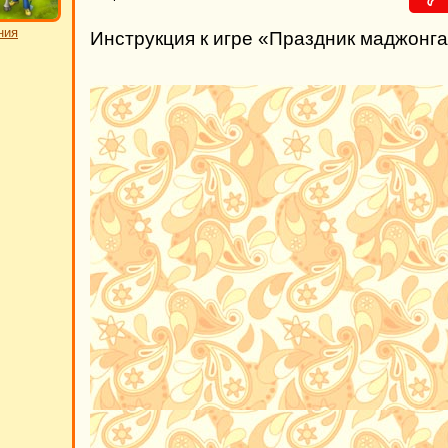
ния
Инструкция к игре «Праздник маджонг