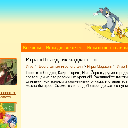
Все игры
Игры для девочек
Игры по персонажам
Игра «Праздник маджонга»
Игры
>
Бесплатные игры онлайн
>
Игры Маджонг
>
Игра 
Посетите Лондон, Каир, Париж, Нью-Йорк и другие города
состоящей из ста различных уровней! Расчищайте плитк
шляпами, коктейлями и солнечными очками, и старайтесь 
можно быстрее. Сможете ли вы добраться до сотого пунк
-невеста:
болото