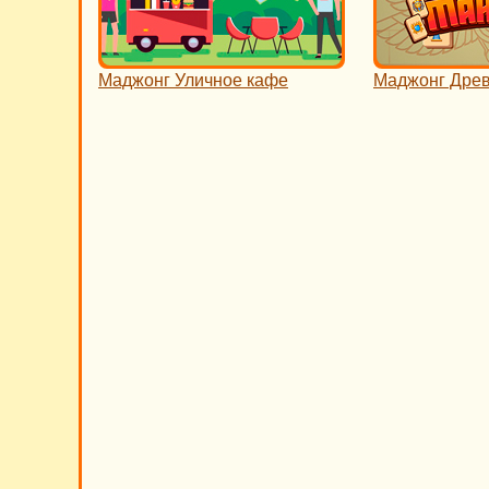
Маджонг Уличное кафе
Маджонг Древ