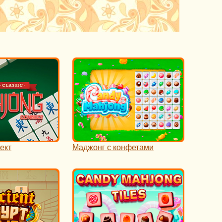
ект
Маджонг с конфетами