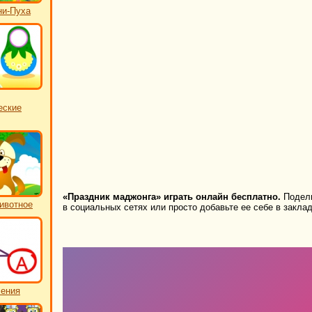
ни-Пуха
еские
«Праздник маджонга» играть онлайн бесплатно.
Подели
ивотное
в социальных сетях или просто добавьте ее себе в заклад
чения