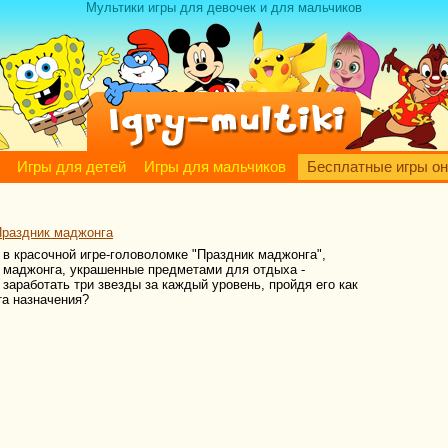
Мультики игры для девочек и для мальчиков
Игры для детей
Игры для мальчиков
Бесплатные игры о
Праздник маджонга
 в красочной игре-головоломке "Праздник маджонга",
и маджонга, украшенные предметами для отдыха -
заработать три звезды за каждый уровень, пройдя его как
та назначения?