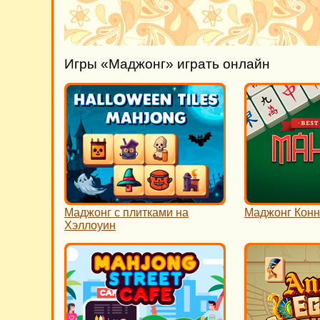
Игры «Маджонг» играть онлайн
Маджонг с плитками на
Маджонг Конн
Хэллоуин