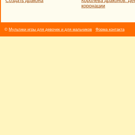
Создать дракона
Королева драконов: Де
коронации
©
Мультики игры для девочек и для мальчиков
Форма контакта