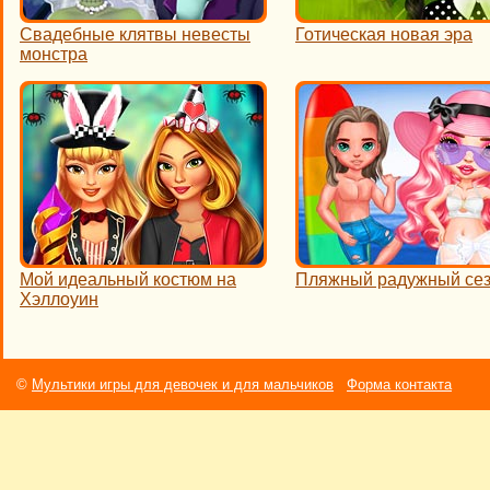
Свадебные клятвы невесты
Готическая новая эра
монстра
Мой идеальный костюм на
Пляжный радужный се
Хэллоуин
©
Мультики игры для девочек и для мальчиков
Форма контакта