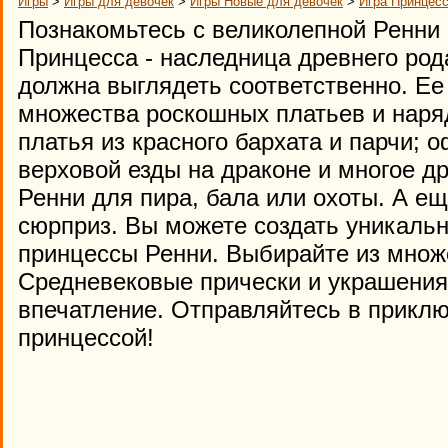
Игры
>
Игры для девочек
>
Игры Новые для девочек
>
Игра Принцесс
Познакомьтесь с великолепной Ренни 
Принцесса - наследница древнего род
должна выглядеть соответственно. Ее 
множества роскошных платьев и наряд
платья из красного бархата и парчи;
верховой езды на драконе и многое д
Ренни для пира, бала или охоты. А е
сюрприз. Вы можете создать уникальн
принцессы Ренни. Выбирайте из множ
Средневековые прически и украшения 
впечатление. Отправляйтесь в приклю
принцессой!