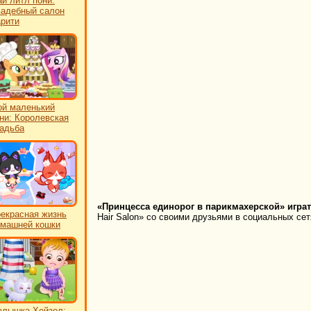
й литл пони:
адебный салон
рити
й маленький
ни: Королевская
адьба
«Принцесса единорог в парикмахерской» играт
екрасная жизнь
Hair Salon» со своими друзьями в социальных сет
машней кошки
лышка Хейзел: