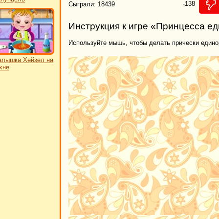
-138
Сыграли: 18439
Инструкция к игре «Принцесса ед
Используйте мышь, чтобы делать прически едино
лышка Хейзел на
хне