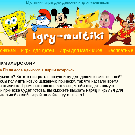
Мультики игры для девочек и для мальчиков
сонажам
Игры для детей
Игры для мальчиков
Бесплатные 
икмахерской»
а Принцесса единорог в парикмахерской
умаете? Хотите поиграть в новую игру для девочек вместе с ней?
обы получить новую шикарную прическу, так что настало время,
и стилиста! Примените свою фантазию, чтобы создать самую
ак прическа будет готова, вы сможете выбрать наряд и крылья для
льной онлайн игрой на сайте igry-multiki.ru!