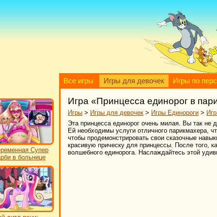
Все игры
Игры для девочек
Игры по пер
Игра «Принцесса единорог в пар
Игры
>
Игры для девочек
>
Игры Единороги
>
Игр
Эта принцесса единорог очень милая. Вы так не д
Ей необходимы услуги отличного парикмахера, чт
чтобы продемонстрировать свои сказочные навык
красивую прическу для принцессы. После того, к
ременная Супер
волшебного единорога. Наслаждайтесь этой удивите
рби в больнице