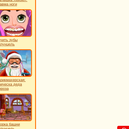
авма ноги
чить зубы
пунцель
рикмахерская:
ическа деда
роза
орка башни
пунцель