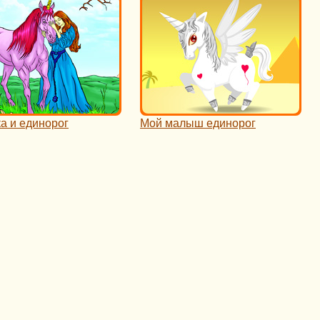
а и единорог
Мой малыш единорог