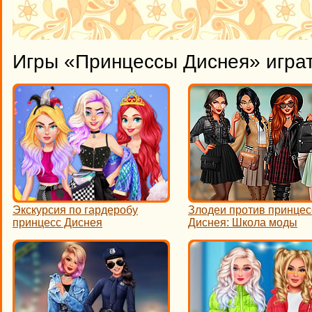
Игры «Принцессы Диснея» игра
Экскурсия по гардеробу
Злодеи против принцес
принцесс Диснея
Диснея: Школа моды