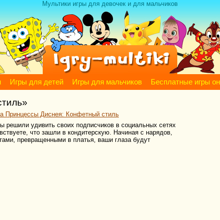
Мультики игры для девочек и для мальчиков
м
Игры для детей
Игры для мальчиков
Бесплатные игры о
стиль»
а Принцессы Диснея: Конфетный стиль
сы решили удивить своих подписчиков в социальных сетях
ствуете, что зашли в кондитерскую. Начиная с нарядов,
тами, превращенными в платья, ваши глаза будут