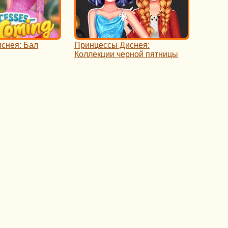
снея: Бал
Принцессы Диснея:
Коллекции черной пятницы