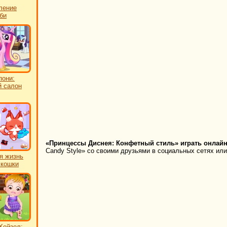
ление
би
пони:
 салон
«Принцессы Диснея: Конфетный стиль» играть онлайн
Candy Style» со своими друзьями в социальных сетях или
я жизнь
 кошки
Хейзел: