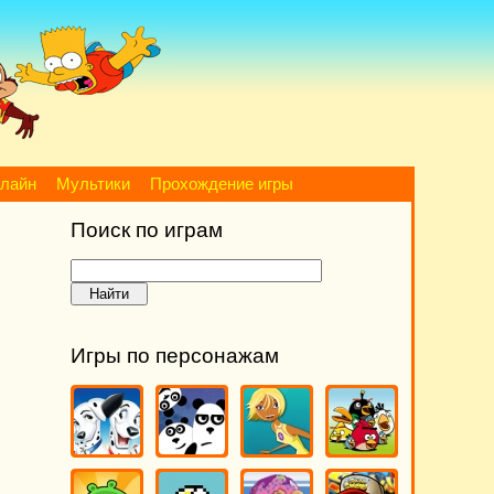
нлайн
Мультики
Прохождение игры
Поиск по играм
Игры по персонажам