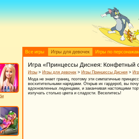
Все игры
Игры для девочек
Игры по персонажа
Игра «Принцессы Диснея: Конфетный 
Игры
>
Игры для девочек
>
Игры Принцессы Диснея
>
Игр
Мода не знает границ, поэтому эти симпатичные принцес
восхитительными нарядами. Открыв их гардероб, вы почув
вдохновленных леденцами, и заканчивая настоящими тор
излучать столько цвета и сладости. Веселитесь!
би