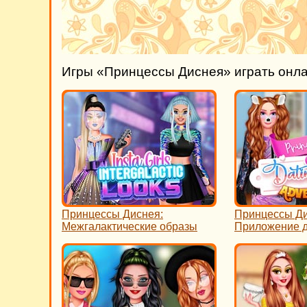
Игры «Принцессы Диснея» играть онл
Принцессы Диснея:
Принцессы Ди
Межгалактические образы
Приложение д