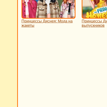
Принцессы Диснея: Мода на
Принцессы Ди
жакеты
выпускников