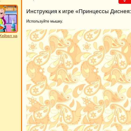
Инструкция к игре «Принцессы Диснея
Используйте мышку.
Хейзел на