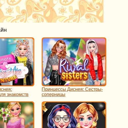
айн
снея:
Принцессы Диснея: Сестры-
ля знакомств
соперницы