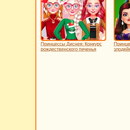
Принцессы Диснея: Конкурс
Принце
рождественского печенья
злодей