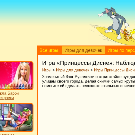
Все игры
Игры для девочек
Игры по пер
Игра «Принцессы Диснея: Наблю
Игры
>
Игры для девочек
>
Игры Принцессы Дисн
Знаменитый блог Русалочки о стритстайле нуждае
улицам своего города, делая снимки самых круты
помогите ей сделать несколько стильных снимков
кла Барби
скраски