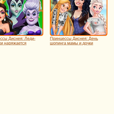
ссы Диснея: Леди-
Принцессы Диснея: День
ки наряжается
шопинга мамы и дочки