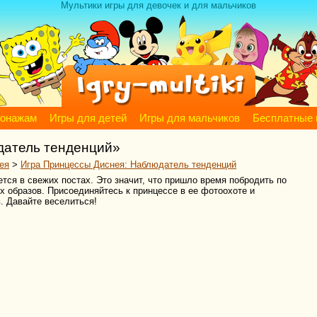
Мультики игры для девочек и для мальчиков
сонажам
Игры для детей
Игры для мальчиков
Бесплатные 
датель тенденций»
ея
>
Игра Принцессы Диснея: Наблюдатель тенденций
тся в свежих постах. Это значит, что пришло время побродить по
х образов. Присоединяйтесь к принцессе в ее фотоохоте и
. Давайте веселиться!