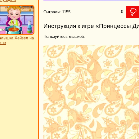
0
Сыграли: 1155
Инструкция к игре «Принцессы Д
Пользуйтесь мышкой.
лышка Хейзел на
хне