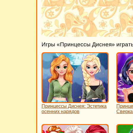
Игры «Принцессы Диснея» играт
Принцессы Диснея: Эстетика
Принце
осенних нарядов
Сверк