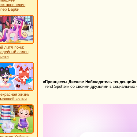
омашнее
сстановление
пер Барби
й литл пони:
адебный салон
рити
«Принцессы Диснея: Наблюдатель тенденций» 
Trend Spotter» со своими друзьями в социальных 
екрасная жизнь
машней кошки
лышка Хейзел: