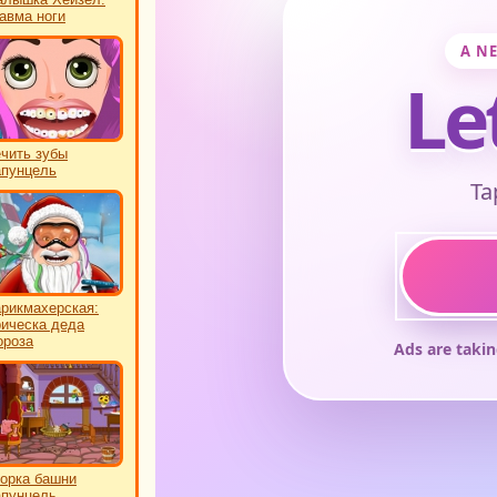
авма ноги
чить зубы
пунцель
рикмахерская:
ическа деда
роза
орка башни
пунцель