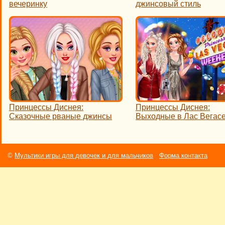
вечеринку
джинсовый стиль
Принцессы Диснея:
Принцессы Диснея:
Сказочные рваные джинсы
Выходные в Лас Вегас
©
Мультики игры для девочек и для мальчиков
Форма контакта