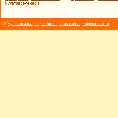
мультивселенной
©
Мультики игры для девочек и для мальчиков
Форма контакта