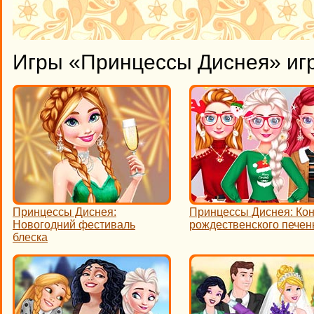
Игры «Принцессы Диснея» иг
Принцессы Диснея:
Принцессы Диснея: Кон
Новогодний фестиваль
рождественского печен
блеска