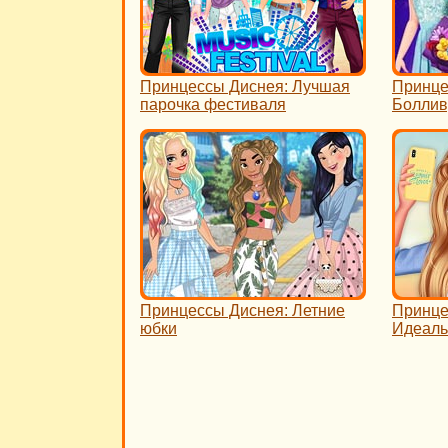
Принцессы Диснея: Лучшая
Принце
парочка фестиваля
Боллив
Принцессы Диснея: Летние
Принце
юбки
Идеаль