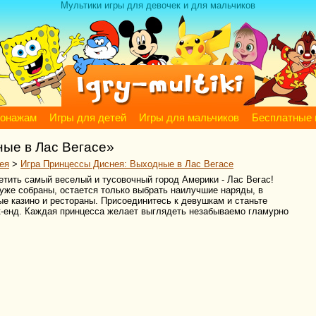
Мультики игры для девочек и для мальчиков
сонажам
Игры для детей
Игры для мальчиков
Бесплатные 
ые в Лас Вегасе»
ея
>
Игра Принцессы Диснея: Выходные в Лас Вегасе
етить самый веселый и тусовочный город Америки - Лас Вегас!
уже собраны, остается только выбрать наилучшие наряды, в
е казино и рестораны. Присоединитесь к девушкам и станьте
к-енд. Каждая принцесса желает выглядеть незабываемо гламурно