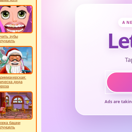
чить зубы
пунцель
рикмахерская:
ическа деда
роза
орка башни
пунцель