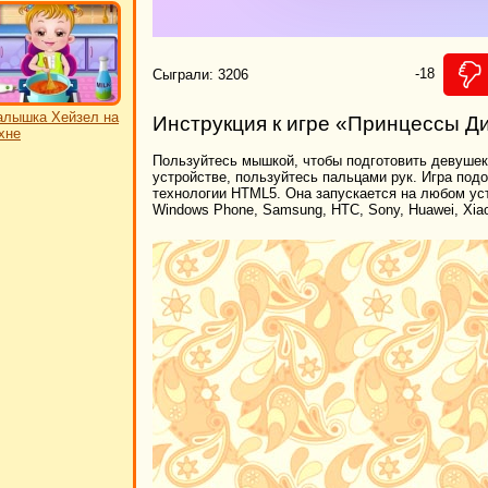
-18
Сыграли: 3206
лышка Хейзел на
Инструкция к игре «Принцессы Д
хне
Пользуйтесь мышкой, чтобы подготовить девушек 
устройстве, пользуйтесь пальцами рук. Игра под
технологии HTML5. Она запускается на любом устр
Windows Phone, Samsung, HTC, Sony, Huawei, Xia