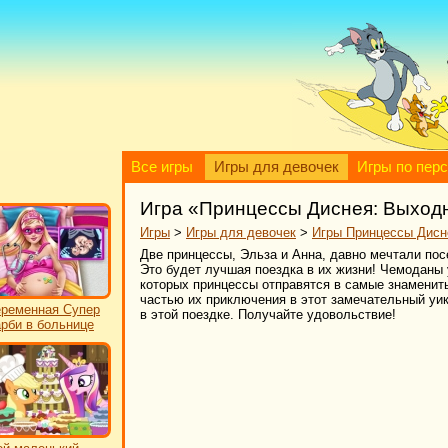
Все игры
Игры для девочек
Игры по пер
Игра «Принцессы Диснея: Выходн
Игры
>
Игры для девочек
>
Игры Принцессы Дисн
Две принцессы, Эльза и Анна, давно мечтали пос
Это будет лучшая поездка в их жизни! Чемоданы 
которых принцессы отправятся в самые знамениты
частью их приключения в этот замечательный уи
ременная Супер
в этой поездке. Получайте удовольствие!
рби в больнице