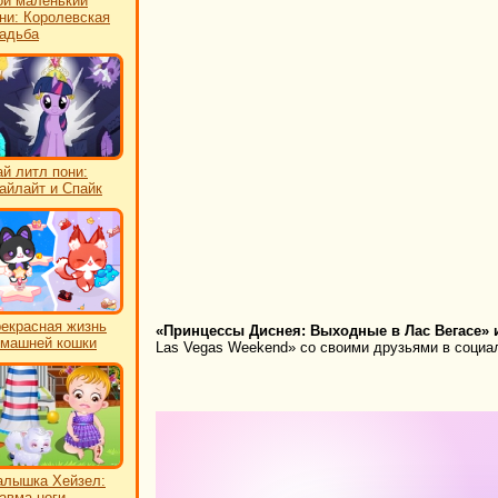
й маленький
ни: Королевская
адьба
й литл пони:
айлайт и Спайк
екрасная жизнь
«Принцессы Диснея: Выходные в Лас Вегасе» и
машней кошки
Las Vegas Weekend» со своими друзьями в социал
лышка Хейзел:
авма ноги