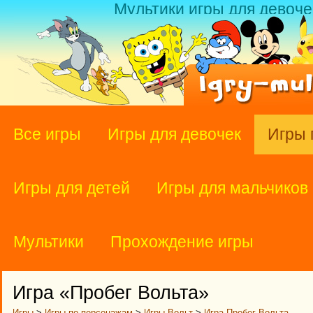
Мультики игры для девоче
Все игры
Игры для девочек
Игры 
Игры для детей
Игры для мальчиков
Мультики
Прохождение игры
Игра «Пробег Вольта»
Игры
>
Игры по персонажам
>
Игры Вольт
>
Игра Пробег Вольта