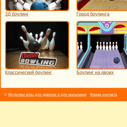
3Д боулинг
Город боулинга
Классический боулинг
Боулинг на двоих
©
Мультики игры для девочек и для мальчиков
Форма контакта