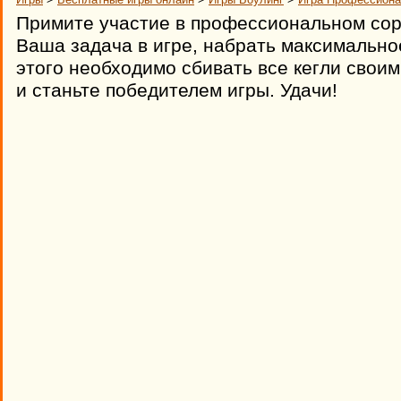
Примите участие в профессиональном сор
Ваша задача в игре, набрать максимально
этого необходимо сбивать все кегли свои
и станьте победителем игры. Удачи!