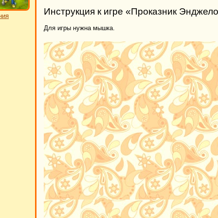
Инструкция к игре «Проказник Энджел
ния
Для игры нужна мышка.