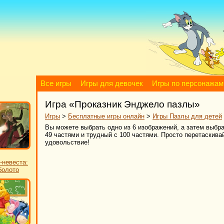
Все игры
Игры для девочек
Игры по персонажам
Игра «Проказник Энджело пазлы»
Игры
>
Бесплатные игры онлайн
>
Игры Пазлы для детей
Вы можете выбрать одно из 6 изображений, а затем выбра
49 частями и трудный с 100 частями. Просто перетаскив
удовольствие!
-невеста:
болото