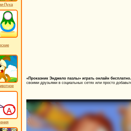
ни-Пуха
еские
«Проказник Энджело пазлы» играть онлайн бесплатно
своими друзьями в социальных сетях или просто добавьте
ивотное
чения