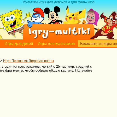
Мультики игры для девочек и для мальчиков
Игры для детей
Игры для мальчиков
Бесплатные игры о
>
Игра Проказник Энджело пазлы
ть один из трех режимов: легкий с 25 частями, средний с
айте фрагменты, чтобы собрать общую картину. Получайте