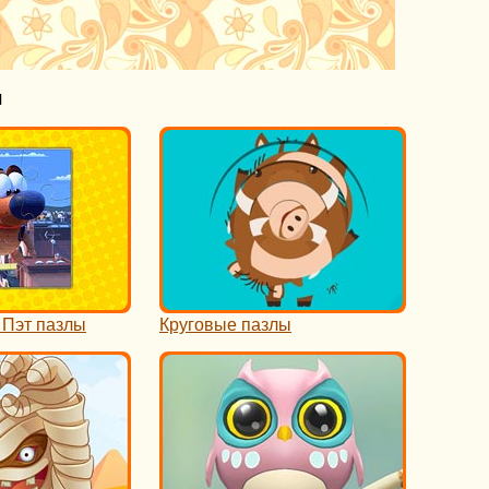
н
 Пэт пазлы
Круговые пазлы