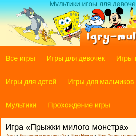
Мультики игры для девоче
Все игры
Игры для девочек
Игры 
Игры для детей
Игры для мальчиков
Мультики
Прохождение игры
Игра «Прыжки милого монстра»
Игры
>
Бесплатные игры онлайн
>
Игры Новые
>
Игра Прыжки милого