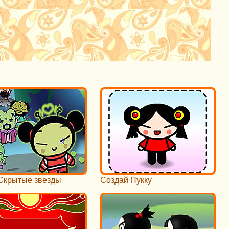
 Скрытые звезды
Создай Пукку