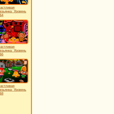
астливая
езьянка: Уровень
64
астливая
езьянка: Уровень
66
астливая
езьянка: Уровень
68