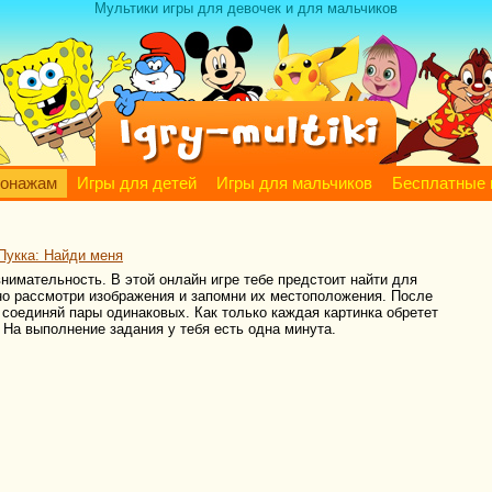
Мультики игры для девочек и для мальчиков
сонажам
Игры для детей
Игры для мальчиков
Бесплатные 
Пукка: Найди меня
нимательность. В этой онлайн игре тебе предстоит найти для
но рассмотри изображения и запомни их местоположения. После
и соединяй пары одинаковых. Как только каждая картинка обретет
На выполнение задания у тебя есть одна минута.