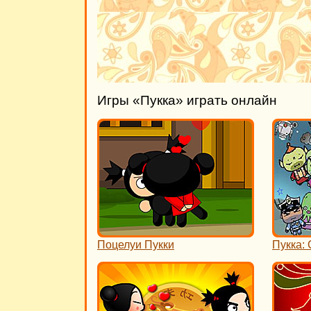
Игры «Пукка» играть онлайн
Поцелуи Пукки
Пукка: