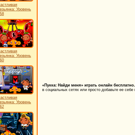
астливая
езьянка: Уровень
58
астливая
езьянка: Уровень
60
«Пукка: Найди меня» играть онлайн бесплатно.
в социальных сетях или просто добавьте ее себе 
астливая
езьянка: Уровень
62