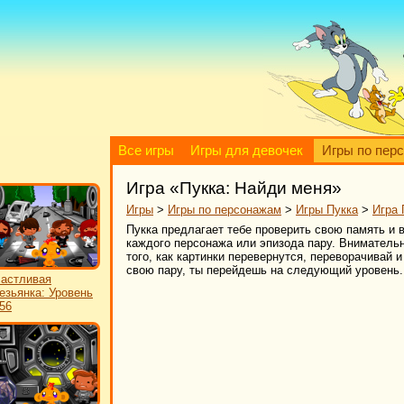
Все игры
Игры для девочек
Игры по пер
Игра «Пукка: Найди меня»
Игры
>
Игры по персонажам
>
Игры Пукка
>
Игра 
Пукка предлагает тебе проверить свою память и в
каждого персонажа или эпизода пару. Вниматель
того, как картинки перевернутся, переворачивай 
свою пару, ты перейдешь на следующий уровень. 
астливая
езьянка: Уровень
56