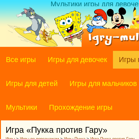
Мультики игры для девоче
Все игры
Игры для девочек
Игры 
Игры для детей
Игры для мальчиков
Мультики
Прохождение игры
Игра «Пукка против Гару»
Игры
>
Игры по персонажам
>
Игры Пукка
>
Игра Пукка против Гару