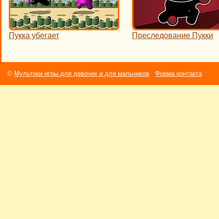
Пукка убегает
Преследование Пукки
©
Мультики игры для девочек и для мальчиков
Форма контакта