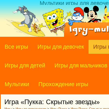
Мультики игры для девоче
Все игры
Игры для девочек
Игры 
Игры для детей
Игры для мальчиков
Мультики
Прохождение игры
Игра «Пукка: Скрытые звезды»
Игры
>
Игры по персонажам
>
Игры Пукка
>
Игра Пукка: Скрытые зве