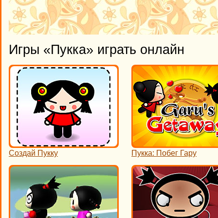
Игры «Пукка» играть онлайн
Создай Пукку
Пукка: Побег Гару