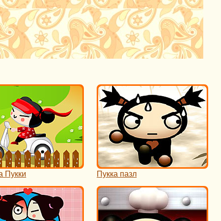
а Пукки
Пукка пазл