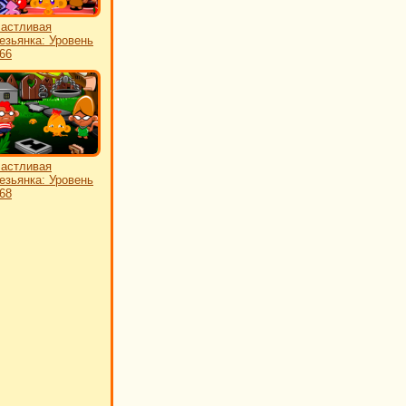
астливая
езьянка: Уровень
66
астливая
езьянка: Уровень
68