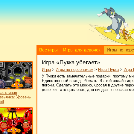
Все игры
Игры для девочек
Игры по пер
Игра «Пукка убегает»
Игры
>
Игры по персонажам
>
Игры Пукка
>
Игра 
У Пукки есть замечательные подарки, поэтому мн
Единственный выход - бежать. В этой онлайн игре
погони. Сделать это можно, бросая в другие пер
девочки - это цыпленок; для ниндзя - японская ме
астливая
езьянка: Уровень
58