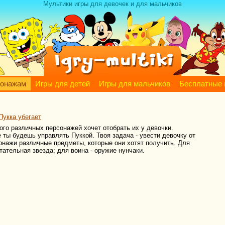
Мультики игры для девочек и для мальчиков
сонажам
Игры для детей
Игры для мальчиков
Бесплатные 
Пукка убегает
ого различных персонажей хочет отобрать их у девочки.
 ты будешь управлять Пуккой. Твоя задача - увести девочку от
сонажи различные предметы, которые они хотят получить. Для
тательная звезда; для воина - оружие нунчаки.