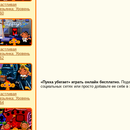
астливая
езьянка: Уровень
60
астливая
езьянка: Уровень
62
«Пукка убегает» играть онлайн бесплатно.
Поде
социальных сетях или просто добавьте ее себе в 
астливая
езьянка: Уровень
64