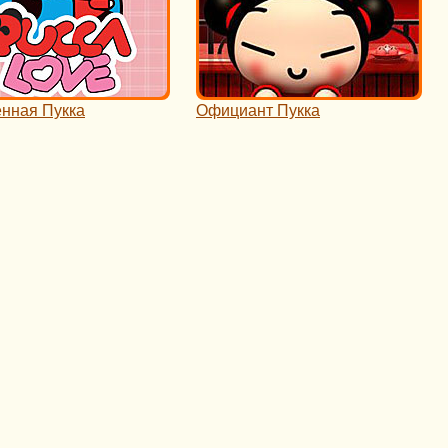
нная Пукка
Официант Пукка