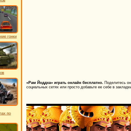
ков
кие гонки
ков
«Рам Йоддха» играть онлайн бесплатно.
Поделитесь он
социальных сетях или просто добавьте ее себе в закладк
лах по