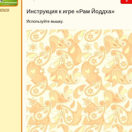
альти
Инструкция к игре «Рам Йоддха»
Используйте мышку.