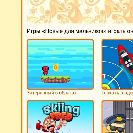
Игры «Новые для мальчиков» играть о
Затерянный в облаках
Гонка на лодк