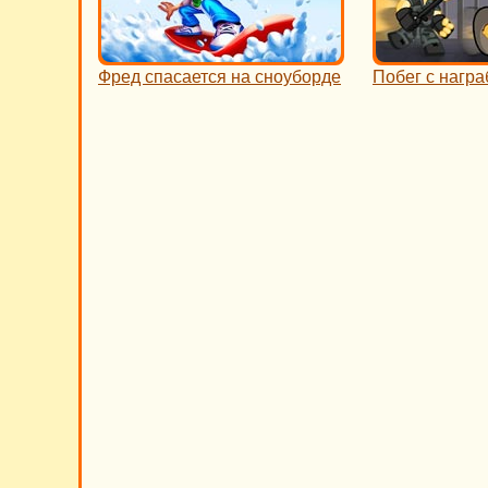
Фред спасается на сноуборде
Побег с нагр