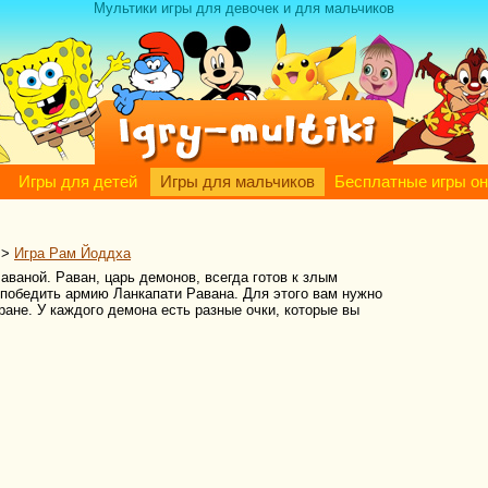
Мультики игры для девочек и для мальчиков
Игры для детей
Игры для мальчиков
Бесплатные игры о
>
Игра Рам Йоддха
ваной. Раван, царь демонов, всегда готов к злым
победить армию Ланкапати Равана. Для этого вам нужно
ране. У каждого демона есть разные очки, которые вы