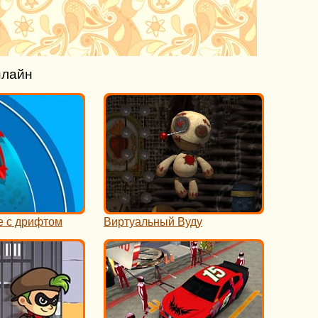
нлайн
е с дрифтом
Виртуальный Вуду