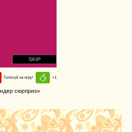
Голосуй за игру!
+1
индер сюрприз»