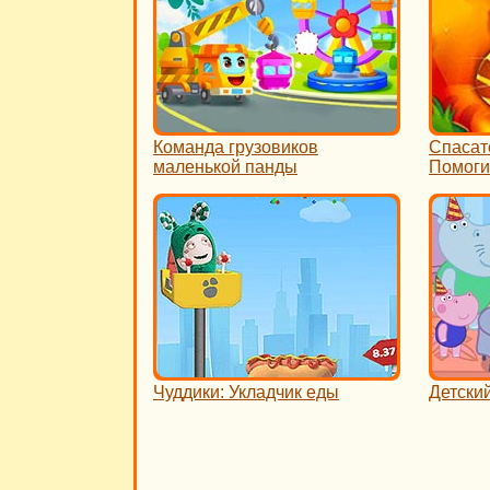
Команда грузовиков
Спасат
маленькой панды
Помоги
Чуддики: Укладчик еды
Детски