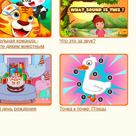
ельная команда -
Что это за звук?
те диким животным
й день рождения
Точка к точке: Птицы