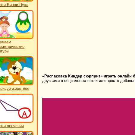
оки Винни-Пуха
учаем
ометрические
игуры
«Распаковка Киндер сюрприз» играть онлайн б
друзьями в социальных сетях или просто добавьте
рисуй животное
оки черчения