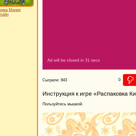
ерма Мания
лайн
0
Сыграли: 843
Инструкция к игре «Распаковка К
Пользуйтесь мышкой.