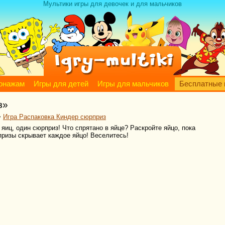
Мультики игры для девочек и для мальчиков
сонажам
Игры для детей
Игры для мальчиков
Бесплатные 
з»
>
Игра Распаковка Киндер сюрприз
яиц, один сюрприз! Что спрятано в яйце? Раскройте яйцо, пока
рпризы скрывает каждое яйцо! Веселитесь!