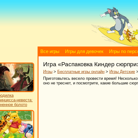
Все игры
Игры для девочек
Игры по пер
Игра «Распаковка Киндер сюрпри
Игры
>
Бесплатные игры онлайн
>
Игры Детские
Приготовьтесь весело провести время! Несколько 
оно не треснет, и посмотрите, какие большие сю
одилка
инцесса-невеста:
ненное болото