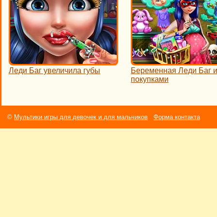
Леди Баг увеличила губы
Беременная Леди Баг и
покупками
©
Мультики игры для девочек и для мальчиков
Форма контакта