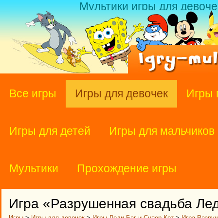
Мультики игры для девоче
Все игры
Игры для девочек
Игры 
Игры для детей
Игры для мальчиков
Мультики
Прохождение игры
Игра «Разрушенная свадьба Лед
Игры
>
Игры для девочек
>
Игры Леди Баг и Супер Кот
>
Игра Разру