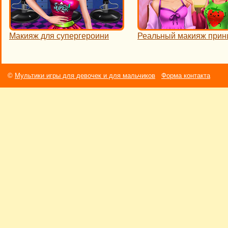
Макияж для супергероини
Реальный макияж прин
©
Мультики игры для девочек и для мальчиков
Форма контакта