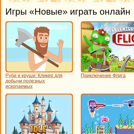
Игры «Новые» играть онлайн
Руби и круши: Кликер для
Приключение Флига
добычи полезных
ископаемых