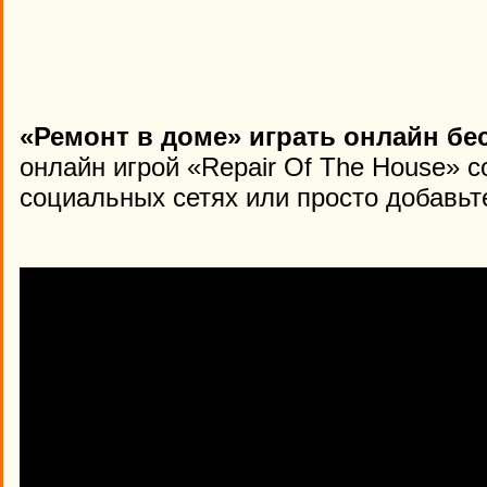
«Ремонт в доме» играть онлайн бе
онлайн игрой «Repair Of The House» 
социальных сетях или просто добавьте