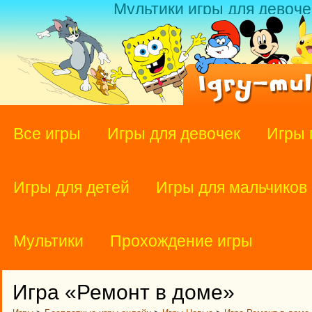
Мультики игры для девоче
Все игры
Игры для девочек
Игры 
Игры для детей
Игры для мальчиков
Мультики
Прохождение игры
Игра «Ремонт в доме»