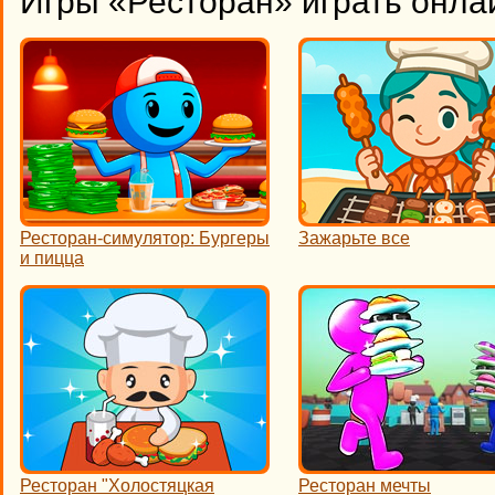
Игры «Ресторан» играть онла
Ресторан-симулятор: Бургеры
Зажарьте все
и пицца
Ресторан "Холостяцкая
Ресторан мечты