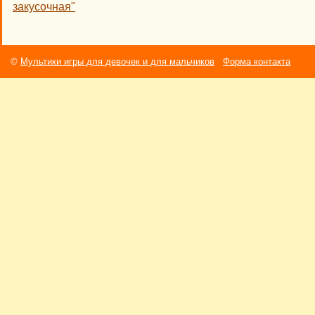
закусочная"
©
Мультики игры для девочек и для мальчиков
Форма контакта