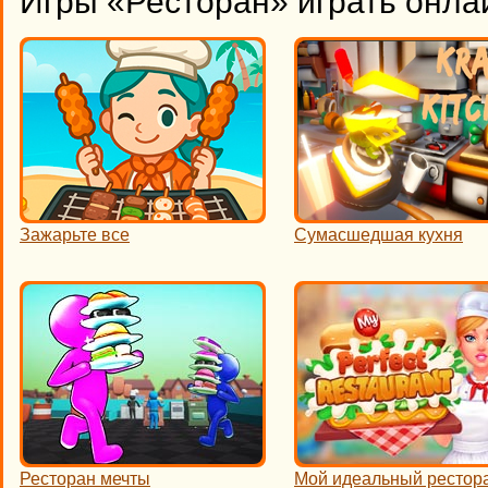
Игры «Ресторан» играть онла
Зажарьте все
Сумасшедшая кухня
Ресторан мечты
Мой идеальный рестор