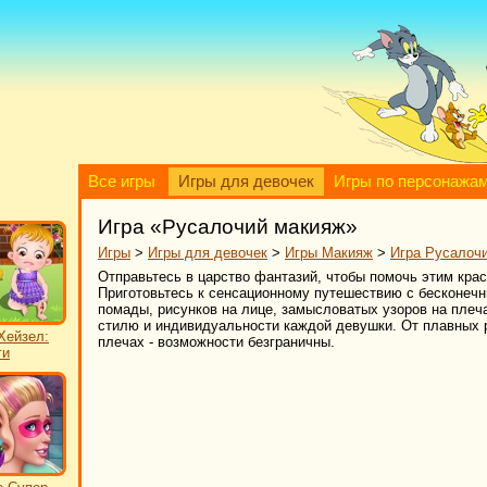
Все игры
Игры для девочек
Игры по персонажа
Игра «Русалочий макияж»
Игры
>
Игры для девочек
>
Игры Макияж
>
Игра Русалоч
Отправьтесь в царство фантазий, чтобы помочь этим кра
Приготовьтесь к сенсационному путешествию с бесконечн
помады, рисунков на лице, замысловатых узоров на плеч
стилю и индивидуальности каждой девушки. От плавных 
Хейзел:
плечах - возможности безграничны.
ги