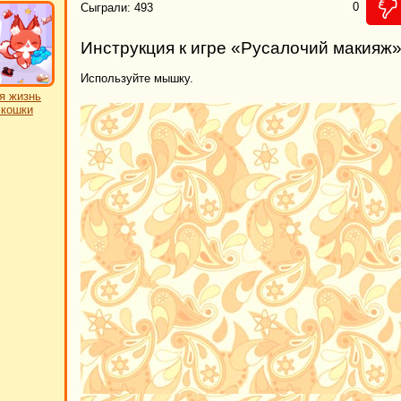
0
Сыграли: 493
Инструкция к игре «Русалочий макияж
Используйте мышку.
я жизнь
 кошки