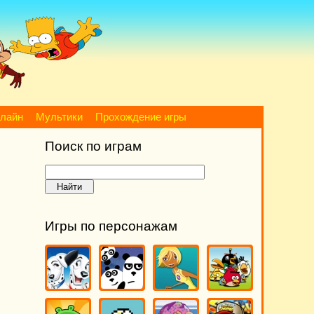
нлайн
Мультики
Прохождение игры
Поиск по играм
Игры по персонажам