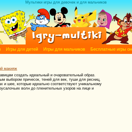
Мультики игры для девочек и для мальчиков
м
Игры для детей
Игры для мальчиков
Бесплатные игры о
ий макияж
савицам создать идеальный и очаровательный образ.
ым выбором причесок, теней для век, туши для ресниц,
ах и шее, которые идеально соответствуют уникальному
русалочьих волн до пленительных узоров на лице и