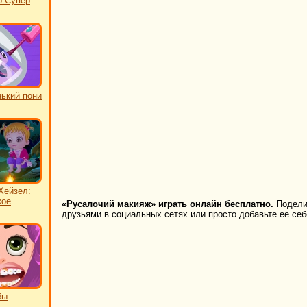
о Супер
ький пони
Хейзел:
кое
«Русалочий макияж» играть онлайн бесплатно.
Поделит
друзьями в социальных сетях или просто добавьте ее себ
бы
ь