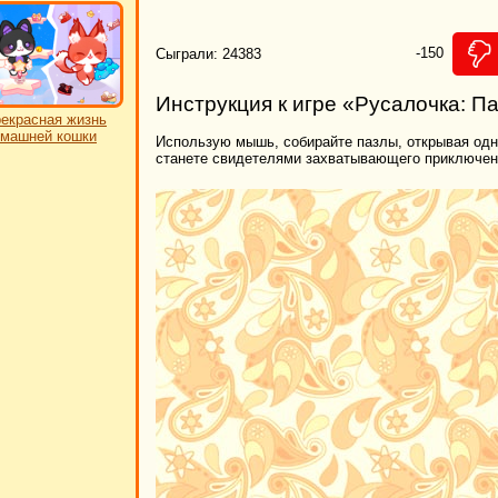
-150
Сыграли: 24383
Инструкция к игре «Русалочка: 
екрасная жизнь
машней кошки
Использую мышь, собирайте пазлы, открывая одну
станете свидетелями захватывающего приключени