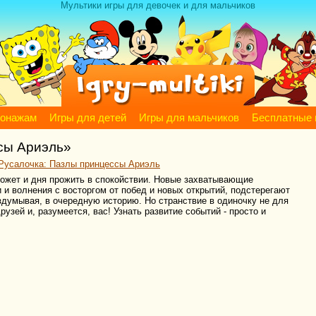
Мультики игры для девочек и для мальчиков
сонажам
Игры для детей
Игры для мальчиков
Бесплатные 
сы Ариэль»
Русалочка: Пазлы принцессы Ариэль
может и дня прожить в спокойствии. Новые захватывающие
 и волнения с восторгом от побед и новых открытий, подстерегают
аздумывая, в очередную историю. Но странствие в одиночку не для
рузей и, разумеется, вас! Узнать развитие событий - просто и