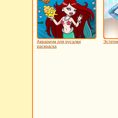
Аквариум для русалки
Эстети
раскраска