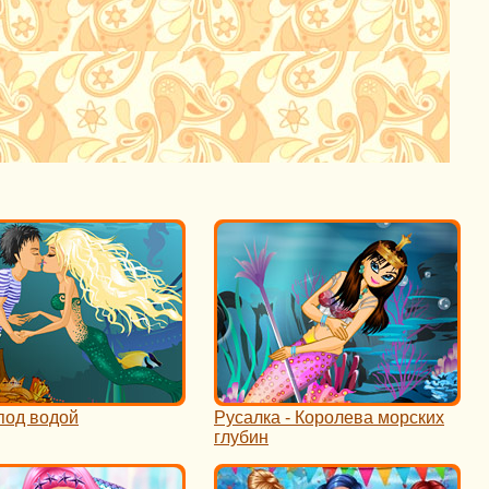
под водой
Русалка - Королева морских
глубин