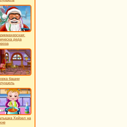
рикмахерская:
ическа деда
роза
орка башни
пунцель
лышка Хейзел на
хне