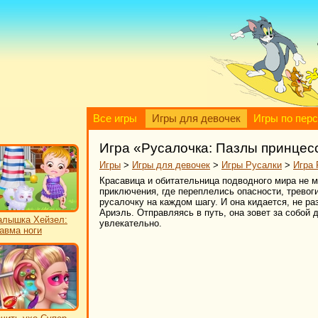
Все игры
Игры для девочек
Игры по пер
Игра «Русалочка: Пазлы принцес
Игры
>
Игры для девочек
>
Игры Русалки
>
Игра 
Красавица и обитательница подводного мира не 
приключения, где переплелись опасности, тревоги
русалочку на каждом шагу. И она кидается, не р
Ариэль. Отправляясь в путь, она зовет за собой д
лышка Хейзел:
увлекательно.
авма ноги