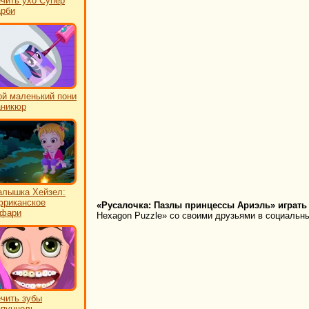
чить ухо Супер
рби
й маленький пони
аникюр
лышка Хейзел:
риканское
«Русалочка: Пазлы принцессы Ариэль» играть
афари
Hexagon Puzzle» со своими друзьями в социальны
чить зубы
пунцель