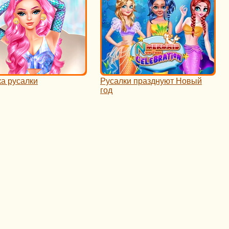
ка русалки
Русалки празднуют Новый
год