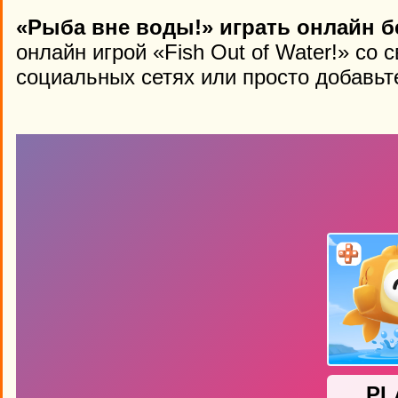
«Рыба вне воды!» играть онлайн б
онлайн игрой «Fish Out of Water!» со
социальных сетях или просто добавьте