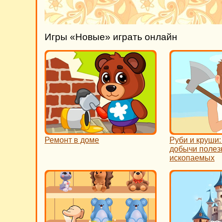
Игры «Новые» играть онлайн
Ремонт в доме
Руби и круши:
добычи полез
ископаемых