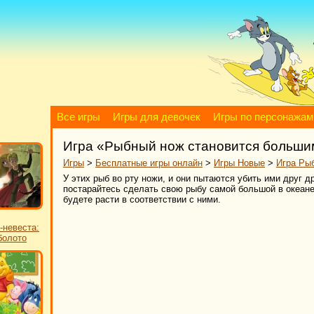
Все игры
Игры для девочек
Игры по персонажам
Игра «Рыбный нож становится больши
Игры
>
Бесплатные игры онлайн
>
Игры Новые
>
Игра Ры
У этих рыб во рту ножи, и они пытаются убить ими друг д
постарайтесь сделать свою рыбу самой большой в океане
будете расти в соответствии с ними.
-невеста:
болото