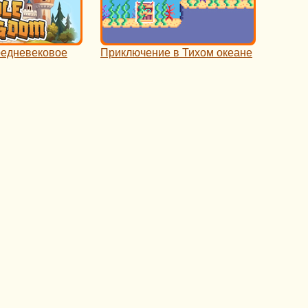
редневековое
Приключение в Тихом океане