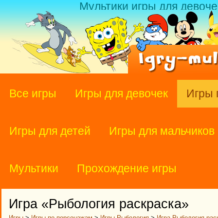
Мультики игры для девоче
Все игры
Игры для девочек
Игры 
Игры для детей
Игры для мальчиков
Мультики
Прохождение игры
Игра «Рыбология раскраска»
Игры
>
Игры по персонажам
>
Игры Рыбология
>
Игра Рыбология рас