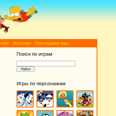
нлайн
Мультики
Прохождение игры
Поиск по играм
Игры по персонажам