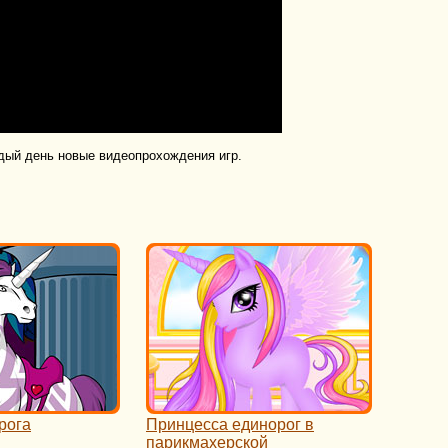
дый день новые видеопрохождения игр.
рога
Принцесса единорог в
парикмахерской