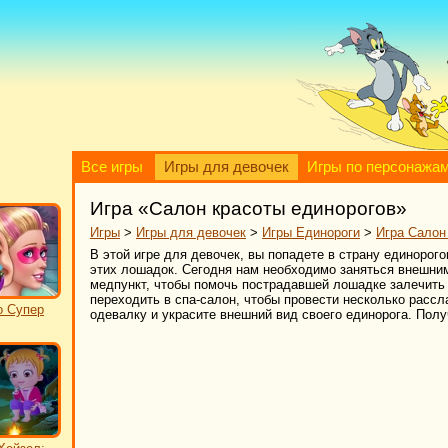
Все игры
Игры для девочек
Игры по персонажа
Игра «Салон красоты единорогов»
Игры
>
Игры для девочек
>
Игры Единороги
>
Игра Салон
В этой игре для девочек, вы попадете в страну единорого
этих лошадок. Сегодня нам необходимо заняться внешним
медпункт, чтобы помочь пострадавшей лошадке залечить н
переходить в спа-салон, чтобы провести несколько рассл
о Супер
одевалку и украсите внешний вид своего единорога. Пол