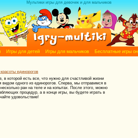
Мультики игры для девочек и для мальчиков
м
Игры для детей
Игры для мальчиков
Бесплатные игры о
 красоты единорогов
в, в которой есть все, что нужно для счастливой жизни
 видом одного из единорогов. Сперва, мы отправимся в
есколько ран на теле и на копытах. После этого, можно
абляющих процедур, а в конце игры, вы будете играть в
учайте удовольствие!