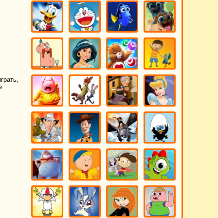
грать,
е