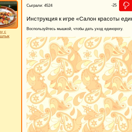
-25
Сыграли: 4524
Инструкция к игре «Салон красоты еди
Воспользуйтесь мышкой, чтобы дать уход единорогу.
ду с
ашлык