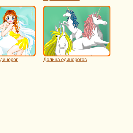
единорог
Долина единорогов