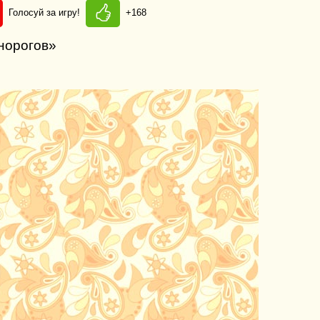
Голосуй за игру!
+168
норогов»