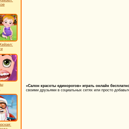
Хейзел:
кое
Хейзел:
ги
бы
«Салон красоты единорогов» играть онлайн бесплатно
ь
своими друзьями в социальных сетях или просто добавьте
рская:
деда