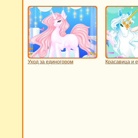
Уход за единогором
Красавица и 