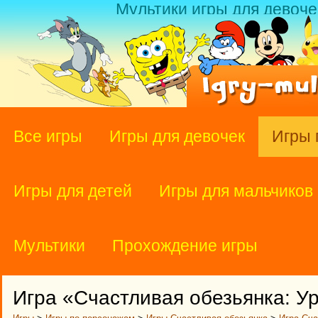
Мультики игры для девоче
Все игры
Игры для девочек
Игры 
Игры для детей
Игры для мальчиков
Мультики
Прохождение игры
Игра «Счастливая обезьянка: У