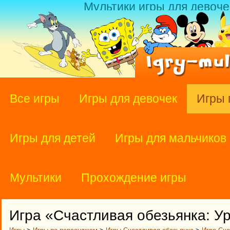
Мультики игры для девоче
Все игры
Игры для девочек
Игры 
Игры для детей
Игры для мальчиков
Мультики
Прохождение игры
Игра «Счастливая обезьянка: У