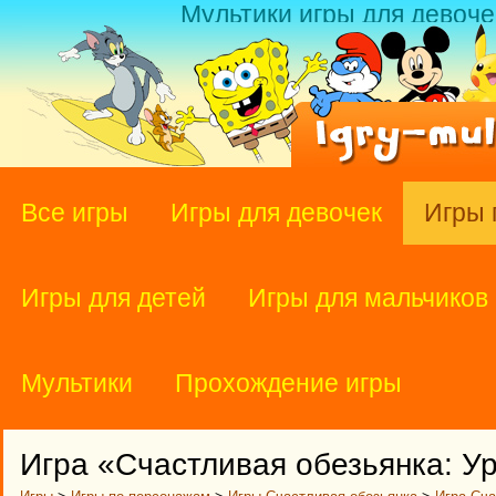
Мультики игры для девоче
Все игры
Игры для девочек
Игры 
Игры для детей
Игры для мальчиков
Мультики
Прохождение игры
Игра «Счастливая обезьянка: У