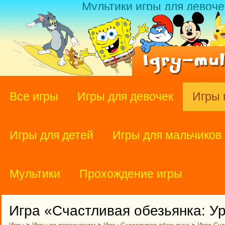
Мультики игры для девоче
Все игры
Игры для девочек
Игры 
Игры для детей
Игры для мальчиков
Мультики
Прохождение игры
Игра «Счастливая обезьянка: У