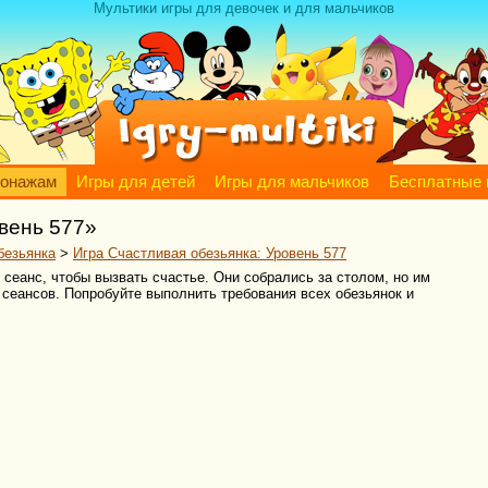
Мультики игры для девочек и для мальчиков
сонажам
Игры для детей
Игры для мальчиков
Бесплатные 
вень 577»
безьянка
>
Игра Счастливая обезьянка: Уровень 577
 сеанс, чтобы вызвать счастье. Они собрались за столом, но им
 сеансов. Попробуйте выполнить требования всех обезьянок и