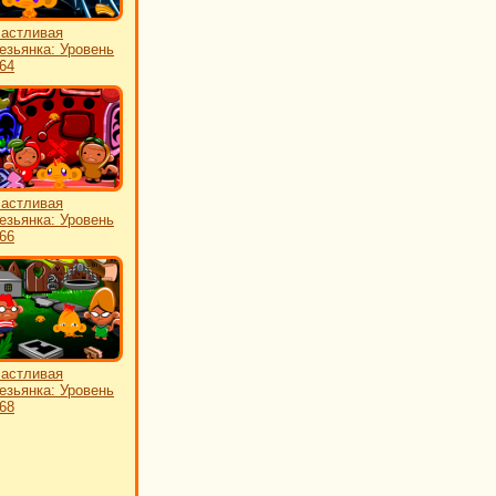
астливая
езьянка: Уровень
64
астливая
езьянка: Уровень
66
астливая
езьянка: Уровень
68