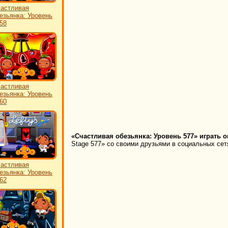
астливая
езьянка: Уровень
58
астливая
езьянка: Уровень
60
«Счастливая обезьянка: Уровень 577» играть о
Stage 577» со своими друзьями в социальных сетя
астливая
езьянка: Уровень
62