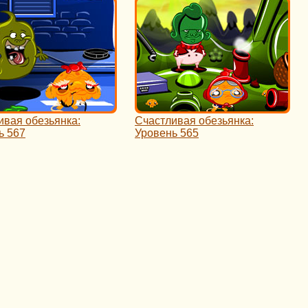
ивая обезьянка:
Счастливая обезьянка:
ь 567
Уровень 565