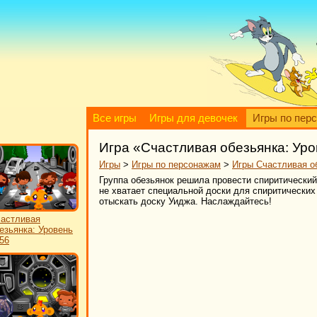
Все игры
Игры для девочек
Игры по пер
Игра «Счастливая обезьянка: Уро
Игры
>
Игры по персонажам
>
Игры Счастливая о
Группа обезьянок решила провести спиритический
не хватает специальной доски для спиритических
отыскать доску Уиджа. Наслаждайтесь!
астливая
езьянка: Уровень
56