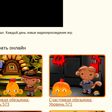
нал. Каждый день новые видеопрохождения игр.
рать онлайн
ивая обезьянка:
Счастливая обезьянка:
ь 573
Уровень 571