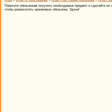
Игры
>
Игры по персонажам
>
Игры Счастливая обезьянка
>
Игра Сча
Помогите обезьянкам получить необходимые предмет и сделайте их 
чтобы развеселить оранжевую обезьянку. Удачи!