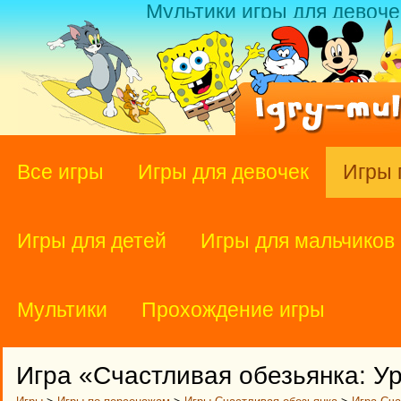
Мультики игры для девоче
Все игры
Игры для девочек
Игры 
Игры для детей
Игры для мальчиков
Мультики
Прохождение игры
Игра «Счастливая обезьянка: У