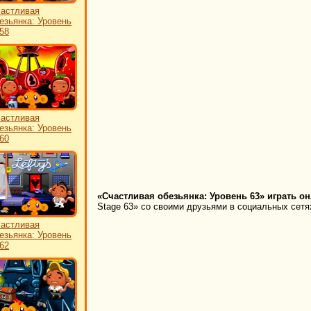
астливая
езьянка: Уровень
58
астливая
езьянка: Уровень
60
«Счастливая обезьянка: Уровень 63» играть он
Stage 63» со своими друзьями в социальных сетях
астливая
езьянка: Уровень
62