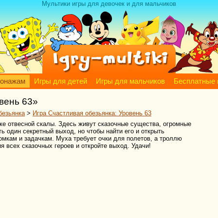
Мультики игры для девочек и для мальчиков
сонажам
Игры для детей
Игры для мальчиков
Бесплатные 
вень 63»
безьянка
>
Игра Счастливая обезьянка: Уровень 63
ке отвесной скалы. Здесь живут сказочные существа, огромные
ть один секретный выход, но чтобы найти его и открыть
мкам и задачкам. Муха требует очки для полетов, а троллю
я всех сказочных героев и откройте выход. Удачи!