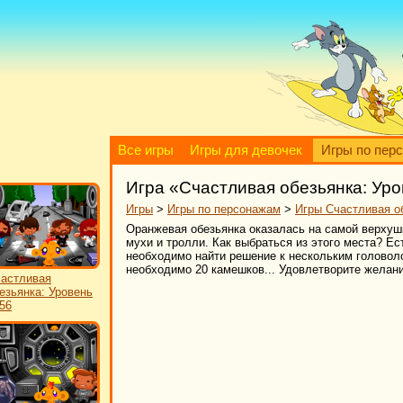
Все игры
Игры для девочек
Игры по пер
Игра «Счастливая обезьянка: Уро
Игры
>
Игры по персонажам
>
Игры Счастливая о
Оранжевая обезьянка оказалась на самой верхуш
мухи и тролли. Как выбраться из этого места? Ес
необходимо найти решение к нескольким головоло
необходимо 20 камешков... Удовлетворите желани
астливая
езьянка: Уровень
56