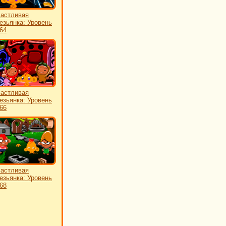
астливая
езьянка: Уровень
64
астливая
езьянка: Уровень
66
астливая
езьянка: Уровень
68