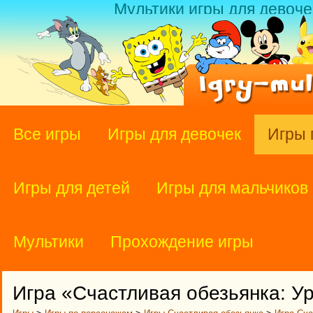
Мультики игры для девоче
Все игры
Игры для девочек
Игры 
Игры для детей
Игры для мальчиков
Мультики
Прохождение игры
Игра «Счастливая обезьянка: У