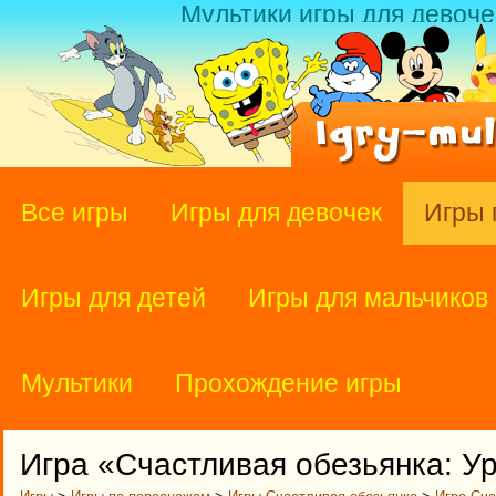
Мультики игры для девоче
Все игры
Игры для девочек
Игры 
Игры для детей
Игры для мальчиков
Мультики
Прохождение игры
Игра «Счастливая обезьянка: У