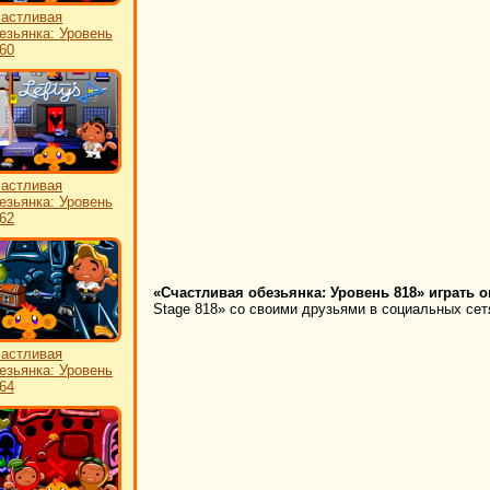
астливая
езьянка: Уровень
60
астливая
езьянка: Уровень
62
«Счастливая обезьянка: Уровень 818» играть о
Stage 818» со своими друзьями в социальных сетя
астливая
езьянка: Уровень
64