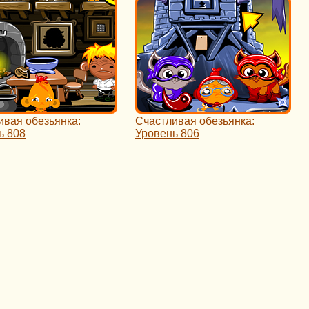
ивая обезьянка:
Счастливая обезьянка:
ь 808
Уровень 806