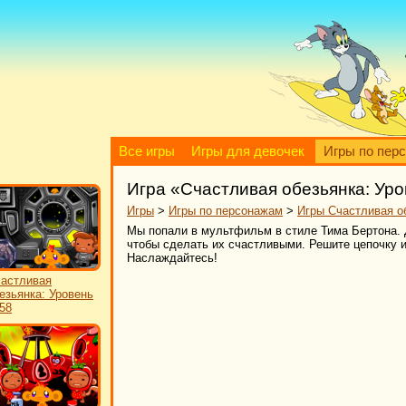
Все игры
Игры для девочек
Игры по пер
Игра «Счастливая обезьянка: Уро
Игры
>
Игры по персонажам
>
Игры Счастливая о
Мы попали в мультфильм в стиле Тима Бертона.
чтобы сделать их счастливыми. Решите цепочку и
Наслаждайтесь!
астливая
езьянка: Уровень
58