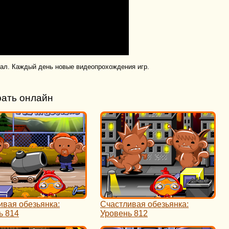
нал. Каждый день новые видеопрохождения игр.
рать онлайн
ивая обезьянка:
Счастливая обезьянка:
ь 814
Уровень 812