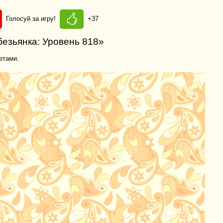
Голосуй за игру!
+37
безьянка: Уровень 818»
етами.