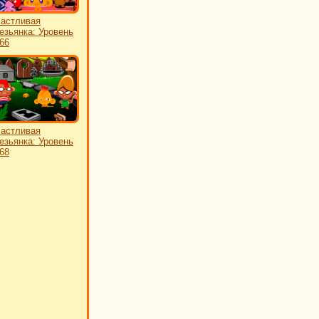
астливая
езьянка: Уровень
66
астливая
езьянка: Уровень
68