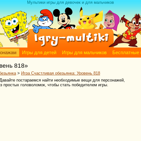
Мультики игры для девочек и для мальчиков
сонажам
Игры для детей
Игры для мальчиков
Бесплатные 
вень 818»
безьянка
>
Игра Счастливая обезьянка: Уровень 818
 Давайте постараемся найти необходимые вещи для персонажей,
з простых головоломок, чтобы стать победителем игры.