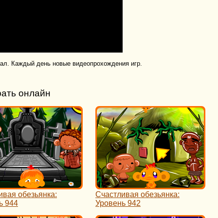
нал. Каждый день новые видеопрохождения игр.
рать онлайн
ивая обезьянка:
Счастливая обезьянка:
ь 944
Уровень 942