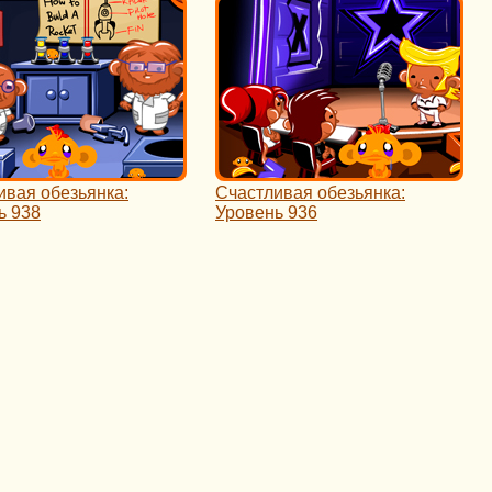
ивая обезьянка:
Счастливая обезьянка:
ь 938
Уровень 936