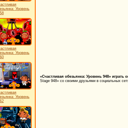
астливая
езьянка: Уровень
58
астливая
езьянка: Уровень
60
«Счастливая обезьянка: Уровень 948» играть о
Stage 948» со своими друзьями в социальных сетя
астливая
езьянка: Уровень
62