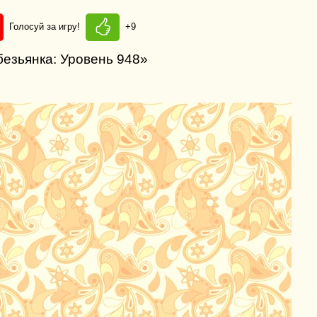
Голосуй за игру!
+9
безьянка: Уровень 948»