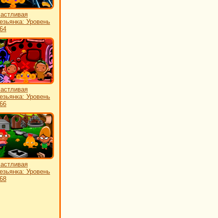
астливая
езьянка: Уровень
64
астливая
езьянка: Уровень
66
астливая
езьянка: Уровень
68