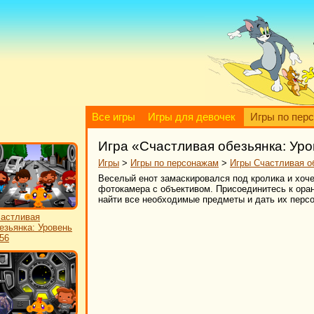
Все игры
Игры для девочек
Игры по пер
Игра «Счастливая обезьянка: Уро
Игры
>
Игры по персонажам
>
Игры Счастливая о
Веселый енот замаскировался под кролика и хоче
фотокамера с объективом. Присоединитесь к оран
найти все необходимые предметы и дать их перс
астливая
езьянка: Уровень
56