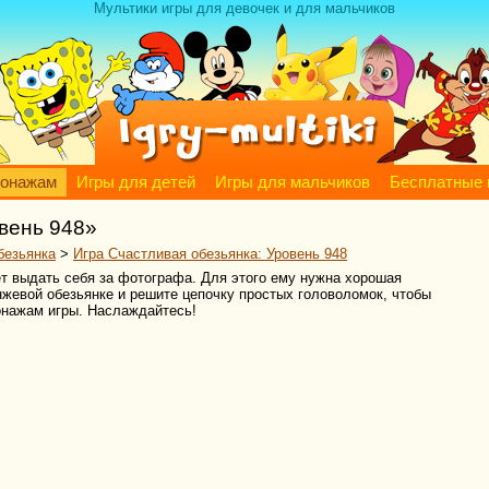
Мультики игры для девочек и для мальчиков
сонажам
Игры для детей
Игры для мальчиков
Бесплатные 
вень 948»
безьянка
>
Игра Счастливая обезьянка: Уровень 948
т выдать себя за фотографа. Для этого ему нужна хорошая
жевой обезьянке и решите цепочку простых головоломок, чтобы
онажам игры. Наслаждайтесь!