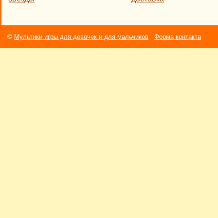
©
Мультики игры для девочек и для мальчиков
Форма контакта