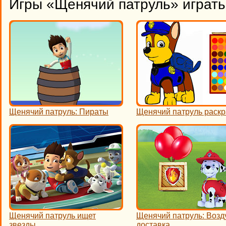
Игры «Щенячий патруль» играть
Щенячий патруль: Пираты
Щенячий патруль раскр
Щенячий патруль ищет
Щенячий патруль: Воз
звезды
доставка