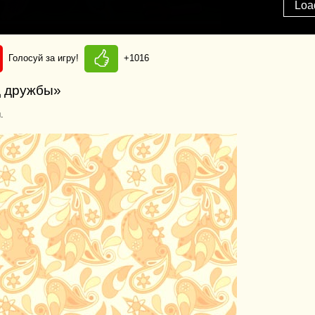
Голосуй за игру!
+1016
д дружбы»
.