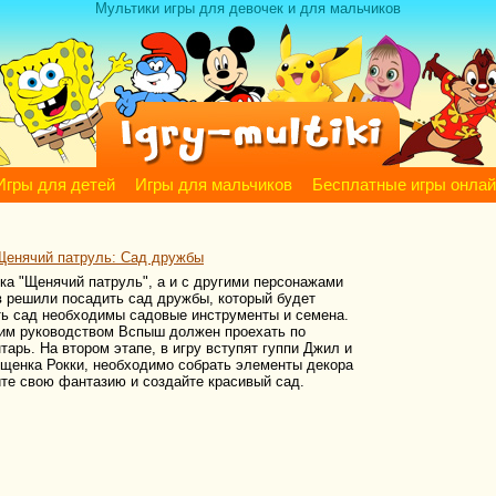
Мультики игры для девочек и для мальчиков
Игры для детей
Игры для мальчиков
Бесплатные игры онла
Щенячий патруль: Сад дружбы
ика "Щенячий патруль", а и с другими персонажами
в решили посадить сад дружбы, который будет
ть сад необходимы садовые инструменты и семена.
ким руководством Вспыш должен проехать по
арь. На втором этапе, в игру вступят гуппи Джил и
 щенка Рокки, необходимо собрать элементы декора
те свою фантазию и создайте красивый сад.