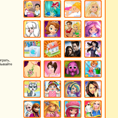
грать,
бывайте