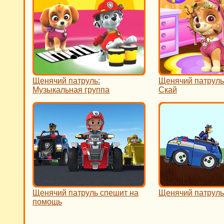
Щенячий патруль:
Щенячий патруль
Музыкальная группа
Скай
Щенячий патруль спешит на
Щенячий патруль
помощь