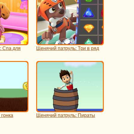
: Спа для
Щенячий патруль: Три в ряд
 гонка
Щенячий патруль: Пираты