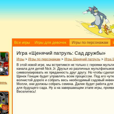
Все игры
Игры для девочек
Игры по персонажам
Игра «Щенячий патруль: Сад дружбы»
Игры
>
Игры по персонажам
>
Игры Щенячий патруль
>
Игра 
В этой новой игре, мы встретимся не только с героями мульт
канала для детей Nick Jr. Друзья из различных мультфильмо
символизировать их преданность друг другу. Но чтобы сдела
Щенок Гонщик будет управлять всем процессом. Под его чут
волнистой дороге и собрать весь необходимый садовый инвент
овень
Молли, они должны собрать семена. Далее будет работа для
для будущего сада. Ну а на завершающем этапе игры, прояви
Веселитесь!