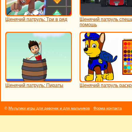
Щенячий патруль: Три в ряд
Щенячий патруль спеш
помощь
Щенячий патруль: Пираты
Щенячий патруль раскр
©
Мультики игры для девочек и для мальчиков
Форма контакта