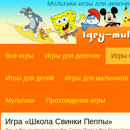
Мультики игры для девоче
Все игры
Игры для девочек
Игры 
Игры для детей
Игры для мальчиков
Мультики
Прохождение игры
Игра «Школа Свинки Пеппы»
Игры
>
Игры по персонажам
>
Игры Свинка Пеппа
>
Игра Школа Свин